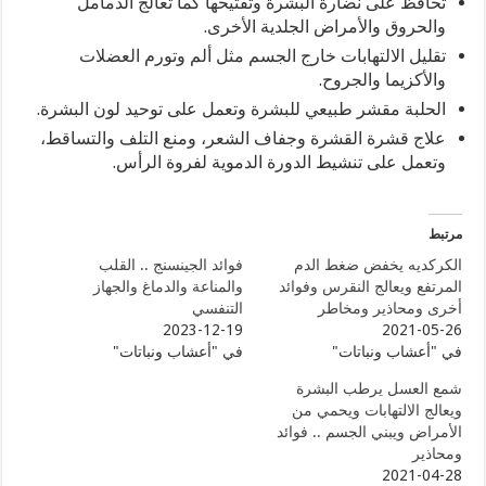
تحافظ على نضارة البشرة وتفتيحها كما تعالج الدمامل
والحروق والأمراض الجلدية الأخرى.
تقليل الالتهابات خارج الجسم مثل ألم وتورم العضلات
والأكزيما والجروح.
الحلبة مقشر طبيعي للبشرة وتعمل على توحيد لون البشرة.
علاج قشرة القشرة وجفاف الشعر، ومنع التلف والتساقط،
وتعمل على تنشيط الدورة الدموية لفروة الرأس.
مرتبط
الكركديه يخفض ضغط الدم
فوائد الجينسنج .. القلب
المرتفع ويعالج النقرس وفوائد
والمناعة والدماغ والجهاز
أخرى ومحاذير ومخاطر
التنفسي
2023-12-19
2021-05-26
في "أعشاب ونباتات"
في "أعشاب ونباتات"
شمع العسل يرطب البشرة
ويعالج الالتهابات ويحمي من
الأمراض ويبني الجسم .. فوائد
ومحاذير
2021-04-28