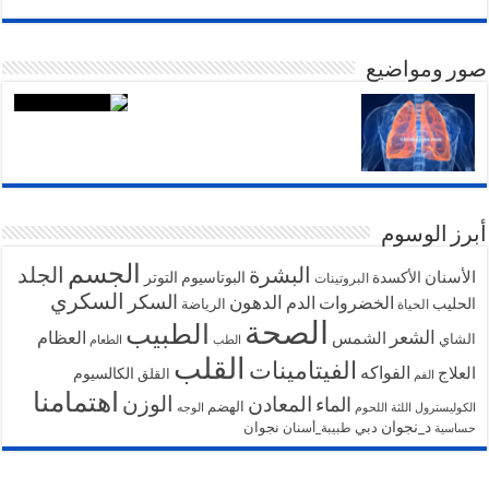
صور ومواضيع
أبرز الوسوم
الجسم
البشرة
الجلد
الأسنان
الأكسدة
البوتاسيوم
التوتر
البروتينات
السكري
السكر
الخضروات
الدهون
الدم
الحليب
الرياضة
الحياة
الصحة
الطبيب
الشعر
الشمس
العظام
الشاي
الطب
الطعام
القلب
الفيتامينات
الفواكه
العلاج
الكالسيوم
القلق
الفم
اهتمامنا
الوزن
المعادن
الماء
الهضم
الكوليسترول
اللثة
اللحوم
الوجه
د_نجوان
دبي
نجوان
طبيبة_أسنان
حساسية