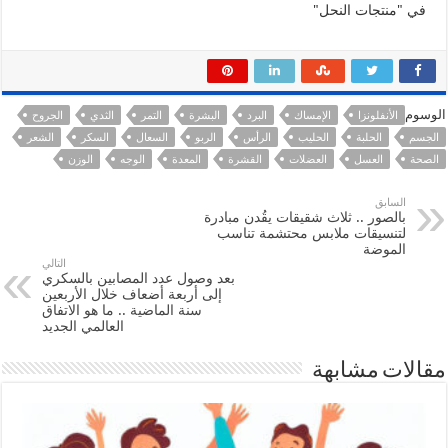
في "منتجات النحل"
الوسوم
الأنفلونزا
الإمساك
البرد
البشرة
التمر
الثدي
الجروح
الجسم
الحلبة
الحليب
الرأس
الربو
السعال
السكر
الشعر
الصحة
العسل
العضلات
القشرة
المعدة
الوجه
الوزن
السابق
بالصور .. ثلاث شقيقات يقُدن مبادرة
لتنسيقات ملابس محتشمة تناسب
الموضة
التالي
بعد وصول عدد المصابين بالسكري
إلى أربعة أضعاف خلال الأربعين
سنة الماضية .. ما هو الاتفاق
العالمي الجديد
مقالات مشابهة