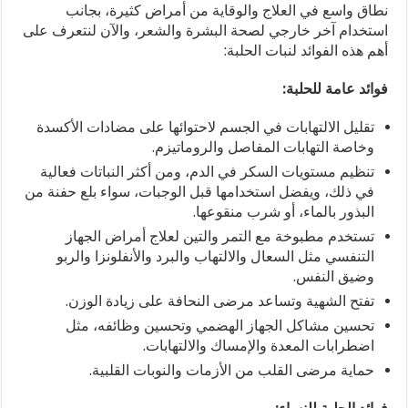
أبرزها
نطاق واسع في العلاج والوقاية من أمراض كثيرة، بجانب
تنظيم
استخدام آخر خارجي لصحة البشرة والشعر، والآن لنتعرف على
السكر
أهم هذه الفوائد لنبات الحلبة:
وعلاج
أمراض
فوائد عامة للحلبة:
الجهاز
التنفسي
ومشاكل
تقليل الالتهابات في الجسم لاحتوائها على مضادات الأكسدة
البشرة
وخاصة التهابات المفاصل والروماتيزم.
والشعر
تنظيم مستويات السكر في الدم، ومن أكثر النباتات فعالية
مغلقة
في ذلك، ويفضل استخدامها قبل الوجبات، سواء بلع حفنة من
البذور بالماء، أو شرب منقوعها.
تستخدم مطبوخة مع التمر والتين لعلاج أمراض الجهاز
التنفسي مثل السعال والالتهاب والبرد والأنفلونزا والربو
وضيق النفس.
تفتح الشهية وتساعد مرضى النحافة على زيادة الوزن.
تحسين مشاكل الجهاز الهضمي وتحسين وظائفه، مثل
اضطرابات المعدة والإمساك والالتهابات.
حماية مرضى القلب من الأزمات والنوبات القلبية.