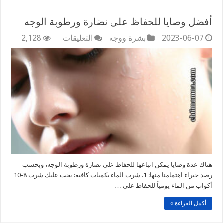
أفضل وصايا للحفاظ على نضارة ورطوبة الوجه
على
2023-06-07
بشرة ووجه
التعليقات
2,128
أفضل
وصايا
للحفاظ
على
نضارة
ورطوبة
الوجه
مغلقة
هناك عدة وصايا يمكن اتباعها للحفاظ على نضارة ورطوبة الوجه، وبحسب
رصد خبراء اهتمامنا منها: 1. شرب الماء بكميات كافية: يجب عليك شرب 8-10
أكواب من الماء يومياً للحفاظ على …
أكمل القراءة »