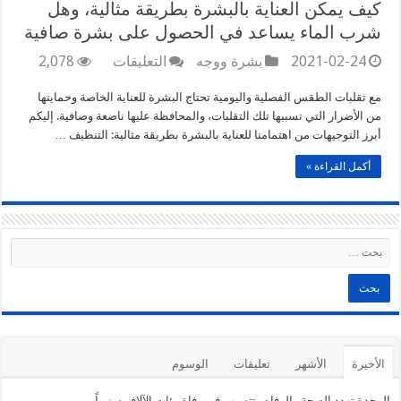
كيف يمكن العناية بالبشرة بطريقة مثالية، وهل
شرب الماء يساعد في الحصول على بشرة صافية
على
2021-02-24
بشرة ووجه
التعليقات
2,078
كيف
يمكن
مع تقلبات الطقس الفصلية واليومية تحتاج البشرة للعناية الخاصة وحمايتها
العناية
من الأضرار التي تسببها تلك التقلبات، والمحافظة عليها ناصعة وصافية. إليكم
بالبشرة
أبرز التوجيهات من اهتمامنا للعناية بالبشرة بطريقة مثالية: التنظيف …
بطريقة
مثالية،
أكمل القراءة »
وهل
شرب
الماء
يساعد
في
الحصول
على
بشرة
صافية
مغلقة
الأخيرة
الأشهر
تعليقات
الوسوم
الوحدة تهدد الصحة والرفاه وتتسبب في وفاة مئات الآلاف سنوياً