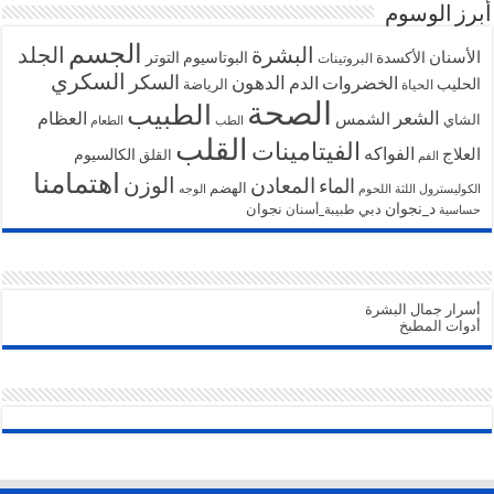
أبرز الوسوم
الجسم
البشرة
الجلد
الأسنان
الأكسدة
البوتاسيوم
التوتر
البروتينات
السكري
السكر
الخضروات
الدهون
الدم
الحليب
الرياضة
الحياة
الصحة
الطبيب
الشعر
الشمس
العظام
الشاي
الطب
الطعام
القلب
الفيتامينات
الفواكه
العلاج
الكالسيوم
القلق
الفم
اهتمامنا
الوزن
المعادن
الماء
الهضم
الكوليسترول
اللثة
اللحوم
الوجه
د_نجوان
دبي
نجوان
طبيبة_أسنان
حساسية
أسرار جمال البشرة
أدوات المطبخ