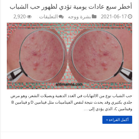
أخطر سبع عادات يومية تؤدي لظهور حب الشباب
على
2021-06-17
بشرة ووجه
التعليقات
2,920
أخطر
سبع
عادات
يومية
تؤدي
لظهور
حب
الشباب
مغلقة
حب الشباب نوع من الالتهابات في الغدد الدهنية وبصيلات الشعر، وهو مرض
جلدي بكتيري وقد يحدث نتيجة لنقص الفيتامينات مثل فيتامين D و فيتامين B
وفيتامين C، الذي يؤدي إلى …
أكمل القراءة »