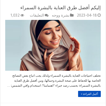
إليكم أفضل طرق العناية بالبشرة السمراء
على
2023-04-18
بشرة ووجه
التعليقات
1,032
إليكم
أفضل
طرق
العناية
بالبشرة
السمراء
مغلقة
تختلف احتياجات العناية بالبشرة السمراء ولذلك يجب اتباع بعض النصائح
الخاصة بها للحفاظ على صحة البشرة وجمالها، ومن أفضل طرق العناية
بالبشرة السمراء: بحسب رصد خبراء “اهتمامنا”: استخدام واقي الشمس: …
أكمل القراءة »