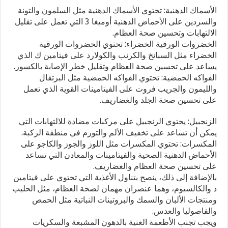
حالة
الأسماك الدهنية: تحتوي الأسماك الدهنية مثل السلمون والتونة
الركبة؟
والسردين على الأحماض الدهنية أوميغا 3 التي تعمل على تقليل
مغلقة
الالتهابات وتحسين صحة العظام.
الخضروات الورقية الخضراء: تحتوي الخضروات الورقية
الخضراء مثل السبانخ والكرنب والكولارد على فيتامين ك الذي
يساعد على تحسين صحة العظام وتقليل خطر الإصابة بالكسور.
الفواكه الحمضية: تحتوي الفواكه الحمضية مثل البرتقال
والليمون والجريب فروت على الفيتامينات القوية الذي تعمل
على تحسين صحة الجلد والغضاريف.
الزنجبيل: يحتوي الزنجبيل على مركبات مضادة للالتهابات التي
يمكن أن تساعد على تخفيف الألم والتورم في منطقة الركبة.
المكسرات: تحتوي المكسرات مثل اللوز والجوز والكاجو على
الأحماض الدهنية الصحية والفيتامينات والمعادن التي تساعد
على تحسين صحة العظام والغضاريف.
بالإضافة إلى ذلك، ينصح بتناول الأغذية التي تحتوي على فيتامين
د والكالسيوم، وهما عنصران مهمان لصحة العظام، مثل الحليب
ومنتجات الألبان والسمك والبروتينات النباتية مثل الحمص
والفاصوليا والعدس.
ويجب تجنب الأطعمة الغنية بالدهون المشبعة والسكريات