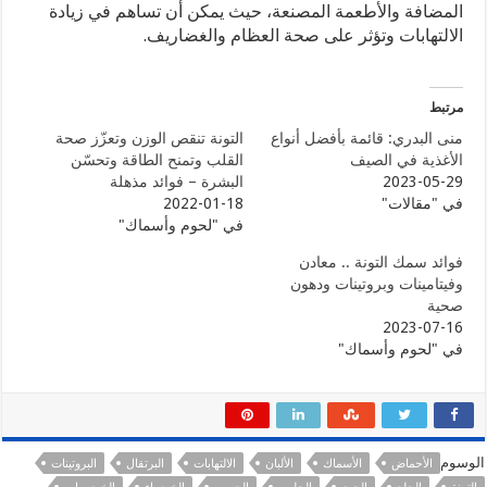
المضافة والأطعمة المصنعة، حيث يمكن أن تساهم في زيادة
الالتهابات وتؤثر على صحة العظام والغضاريف.
مرتبط
منى البدري: قائمة بأفضل أنواع
التونة تنقص الوزن وتعزّز صحة
الأغذية في الصيف
القلب وتمنح الطاقة وتحسّن
2023-05-29
البشرة – فوائد مذهلة
في "مقالات"
2022-01-18
في "لحوم وأسماك"
فوائد سمك التونة .. معادن
وفيتامينات وبروتينات ودهون
صحية
2023-07-16
في "لحوم وأسماك"
الوسوم
الأحماض
الأسماك
الألبان
الالتهابات
البرتقال
البروتينات