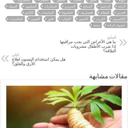
التونة
الجلد
الجوز
الحليب
الحمص
الخضراء
الخضروات
الركبة
الزنجبيل
السبانخ
السردين
السكريات
السلمون
السمك
العدس
العظام
الغضاريف
الفاصوليا
الفيتامينات
الكاجو
الكالسيوم
الكرنب
الكسور
الكولارد
اللوز
الليمون
المكسرات
خشونة_الركبة
صحة
السابق
ما هي الأعراض التي يجب مراقبتها
إذا شرب الأطفال مشروبات
الطاقة؟
التالي
هل يمكن استخدام الينسون لعلاج
الأرق والقلق؟
مقالات مشابهة