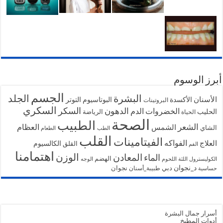
أبرز الوسوم
الجسم
البشرة
الجلد
الأسنان
الأكسدة
البوتاسيوم
التوتر
البروتينات
السكري
السكر
الخضروات
الدهون
الدم
الحليب
الرياضة
الحياة
الصحة
الطبيب
الشعر
الشمس
العظام
الشاي
الطب
الطعام
القلب
الفيتامينات
الفواكه
العلاج
الكالسيوم
القلق
الفم
اهتمامنا
الوزن
المعادن
الماء
الهضم
الكوليسترول
اللثة
اللحوم
الوجه
د_نجوان
دبي
نجوان
طبيبة_أسنان
حساسية
أسرار جمال البشرة
أدوات المطبخ