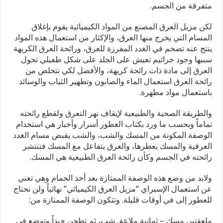
الصحيحة
متفرقة من الجسم.
للاستخدام
والمواد
لكن مزيل العرق المصنع من المواد الكيميائية يقوم بإغلاق
الطبيعية
المسام التي يخرج منها العرق، والإكثار من استعمال هذه المواد
المفضلة
ينتج عنه تضخم في الغدد المفرزة للعرق، ورائحة العرق الكريهة
مغلقة
سببها وجود جراثيم تعيش على الجلد على شكل طفيلي تحول
العرق إلى مادة ذات رائحة كريهة، والأفضل لكي نتخلص من
رائحة العرق استعمال الماء والصابون وتطهير الثياب والوسائد
باستعمال مواد مطهرة.
والطريقة الصحية والطبيعية لإيقاف نهر التعرق ولقطع رائحته
تماماً وبحسب ما ورد بكتاب العطور أسرار وأخبار هي استخدام
الوصفة المكونة من المسك والشب، والشب يقبض مسام الغدد
العرقية والمسك يعطرها، والعرق يتفاعل مع المسك فتنتشر
رائحته في الجسم وكأن رائحة العرق الطبيعية هي المسك.
ولابد من وضع هذه الوصفة الممتازة بعد أخذ الحمام وهي تغني
عن استعمال الإسبراي “مزيل العرق الكيميائي” نهائياً ولن نحتاج
للعطور إلى في أوقات قليلة. وتتكون الوصفة الممتازة من:
ملعقتين مسك – ثمانية ملاعق شب، ثم تطحن جيداً وتوضع في