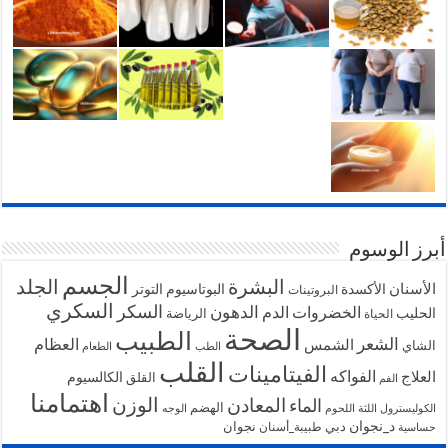
أبرز الوسوم
الجسم
البشرة
الجلد
الأسنان
الأكسدة
البوتاسيوم
التوتر
البروتينات
السكري
السكر
الخضروات
الدهون
الدم
الحليب
الرياضة
الحياة
الصحة
الطبيب
الشعر
الشمس
العظام
الشاي
الطب
الطعام
القلب
الفيتامينات
الفواكه
العلاج
الكالسيوم
القلق
الفم
اهتمامنا
الوزن
المعادن
الماء
الهضم
الكوليسترول
اللثة
اللحوم
الوجه
د_نجوان
دبي
نجوان
طبيبة_أسنان
حساسية