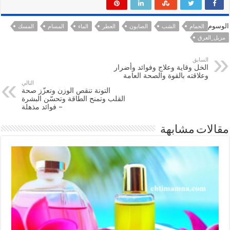
الوسوم
الحمام
الشب
الصابون
العطر
الماء
المسام
المسك
مزيل_العرق
السابق
الخل وقاية وعلاج وفوائد وأضرار
وعلاقته بالقوة والصحة العامة
التالي
التونة تنقص الوزن وتعزّز صحة
القلب وتمنح الطاقة وتحسّن البشرة
– فوائد مذهلة
مقالات مشابهة