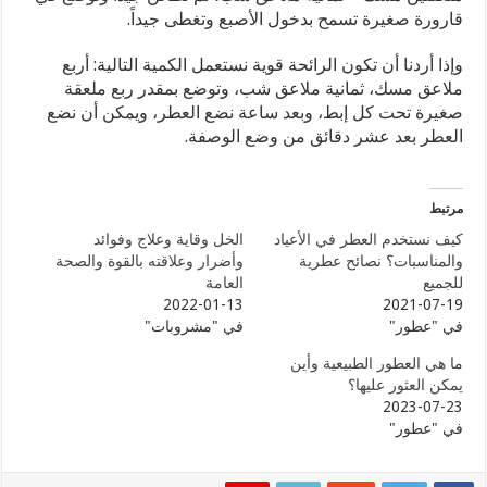
قارورة صغيرة تسمح بدخول الأصبع وتغطى جيداً.
وإذا أردنا أن تكون الرائحة قوية نستعمل الكمية التالية: أربع
ملاعق مسك، ثمانية ملاعق شب، وتوضع بمقدر ربع ملعقة
صغيرة تحت كل إبط، وبعد ساعة نضع العطر، ويمكن أن نضع
العطر بعد عشر دقائق من وضع الوصفة.
مرتبط
كيف نستخدم العطر في الأعياد
الخل وقاية وعلاج وفوائد
والمناسبات؟ نصائح عطرية
وأضرار وعلاقته بالقوة والصحة
للجميع
العامة
2022-01-13
2021-07-19
في "عطور"
في "مشروبات"
ما هي العطور الطبيعية وأين
يمكن العثور عليها؟
2023-07-23
في "عطور"