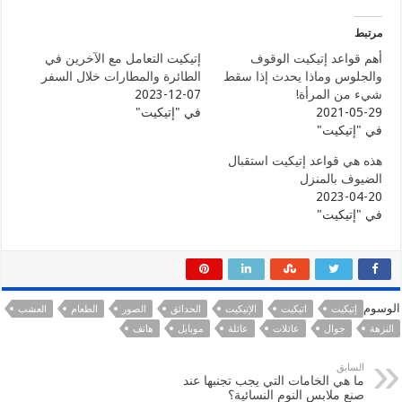
مرتبط
أهم قواعد إتيكيت الوقوف
إتيكيت التعامل مع الآخرين في
والجلوس وماذا يحدث إذا سقط
الطائرة والمطارات خلال السفر
شيء من المرأة!
2023-12-07
2021-05-29
في "إتيكيت"
في "إتيكيت"
هذه هي قواعد إتيكيت استقبال
الضيوف بالمنزل
2023-04-20
في "إتيكيت"
الوسوم
إتيكيت
اتيكيت
الإتيكيت
الحدائق
الصور
الطعام
العشب
النزهة
جوال
عائلات
عائلة
موبايل
هاتف
السابق
ما هي الخامات التي يجب تجنبها عند
صنع ملابس النوم النسائية؟