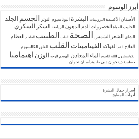
أبرز الوسوم
الجسم
البشرة
الجلد
الأسنان
الأكسدة
البوتاسيوم
التوتر
البروتينات
السكري
السكر
الخضروات
الدهون
الدم
الحليب
الرياضة
الحياة
الصحة
الطبيب
الشعر
الشمس
العظام
الشاي
الطب
الطعام
القلب
الفيتامينات
الفواكه
العلاج
الكالسيوم
القلق
الفم
اهتمامنا
الوزن
المعادن
الماء
الهضم
الكوليسترول
اللثة
اللحوم
الوجه
د_نجوان
دبي
نجوان
طبيبة_أسنان
حساسية
أسرار جمال البشرة
أدوات المطبخ