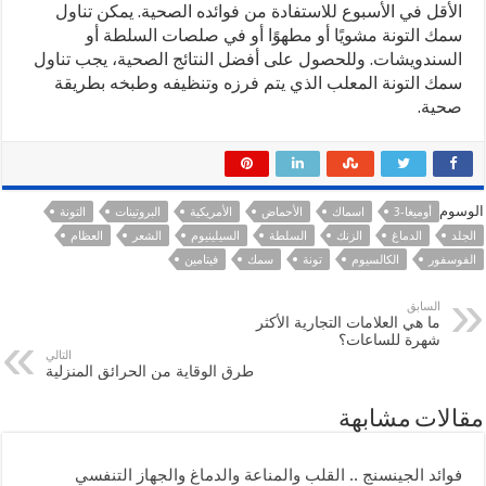
الأقل في الأسبوع للاستفادة من فوائده الصحية. يمكن تناول
سمك التونة مشويًا أو مطهوًا أو في صلصات السلطة أو
السندويشات. وللحصول على أفضل النتائج الصحية، يجب تناول
سمك التونة المعلب الذي يتم فرزه وتنظيفه وطبخه بطريقة
صحية.
الوسوم
أوميغا-3
اسماك
الأحماض
الأمريكية
البروتينات
التونة
الجلد
الدماغ
الزنك
السلطة
السيلينيوم
الشعر
العظام
الفوسفور
الكالسيوم
تونة
سمك
فيتامين
السابق
ما هي العلامات التجارية الأكثر
شهرة للساعات؟
التالي
طرق الوقاية من الحرائق المنزلية
مقالات مشابهة
فوائد الجينسنج .. القلب والمناعة والدماغ والجهاز التنفسي