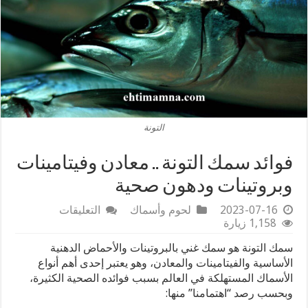
التونة
فوائد سمك التونة .. معادن وفيتامينات
وبروتينات ودهون صحية
على
2023-07-16
لحوم وأسماك
التعليقات
فوائد
1,158 زيارة
سمك
سمك التونة هو سمك غني بالبروتينات والأحماض الدهنية
التونة
..
الأساسية والفيتامينات والمعادن، وهو يعتبر إحدى أهم أنواع
معادن
الأسماك المستهلكة في العالم بسبب فوائده الصحية الكثيرة،
وفيتامينات
وبحسب رصد “اهتمامنا” منها:
وبروتينات