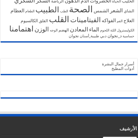
السكري
السكر
الخضروات
الدهون
الدم
الحليب
الرياضة
الحياة
الصحة
الطبيب
الشعر
الشمس
العظام
الشاي
الطب
الطعام
القلب
الفيتامينات
الفواكه
العلاج
الكالسيوم
القلق
الفم
اهتمامنا
الوزن
المعادن
الماء
الهضم
الكوليسترول
اللثة
اللحوم
الوجه
د_نجوان
دبي
نجوان
طبيبة_أسنان
حساسية
أسرار جمال البشرة
أدوات المطبخ
الأرشيف