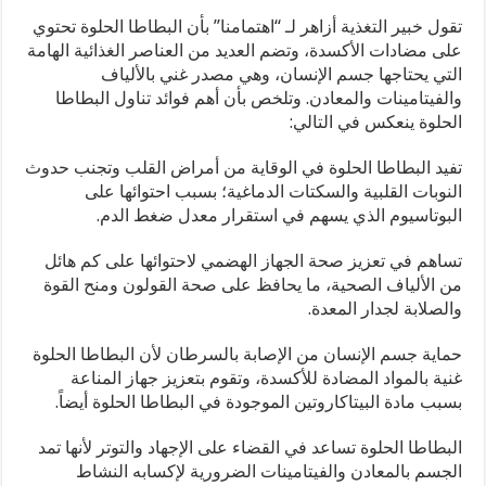
والتوتر
تقول خبير التغذية أزاهر لـ “اهتمامنا” بأن البطاطا الحلوة تحتوي
وخيار
على مضادات الأكسدة، وتضم العديد من العناصر الغذائية الهامة
مناسب
التي يحتاجها جسم الإنسان، وهي مصدر غني بالألياف
لمرضى
السكري
والفيتامينات والمعادن. وتلخص بأن أهم فوائد تناول البطاطا
مغلقة
الحلوة ينعكس في التالي:
تفيد البطاطا الحلوة في الوقاية من أمراض القلب وتجنب حدوث
النوبات القلبية والسكتات الدماغية؛ بسبب احتوائها على
البوتاسيوم الذي يسهم في استقرار معدل ضغط الدم.
تساهم في تعزيز صحة الجهاز الهضمي لاحتوائها على كم هائل
من الألياف الصحية، ما يحافظ على صحة القولون ومنح القوة
والصلابة لجدار المعدة.
حماية جسم الإنسان من الإصابة بالسرطان لأن البطاطا الحلوة
غنية بالمواد المضادة للأكسدة، وتقوم بتعزيز جهاز المناعة
بسبب مادة البيتاكاروتين الموجودة في البطاطا الحلوة أيضاً.
البطاطا الحلوة تساعد في القضاء على الإجهاد والتوتر لأنها تمد
الجسم بالمعادن والفيتامينات الضرورية لإكسابه النشاط