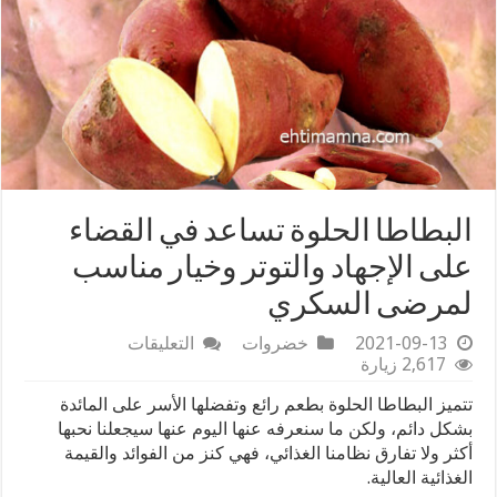
البطاطا الحلوة تساعد في القضاء
على الإجهاد والتوتر وخيار مناسب
لمرضى السكري
على
2021-09-13
خضروات
التعليقات
البطاطا
2,617 زيارة
الحلوة
تتميز البطاطا الحلوة بطعم رائع وتفضلها الأسر على المائدة
تساعد
في
بشكل دائم، ولكن ما سنعرفه عنها اليوم عنها سيجعلنا نحبها
القضاء
أكثر ولا تفارق نظامنا الغذائي، فهي كنز من الفوائد والقيمة
على
الغذائية العالية.
الإجهاد