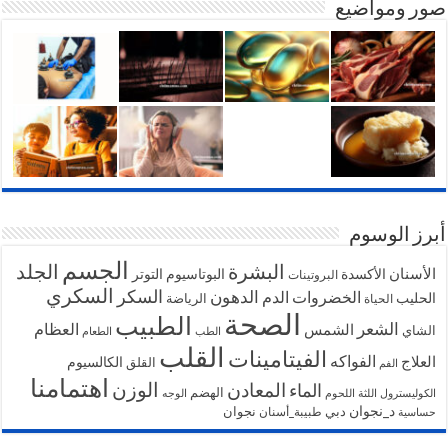
صور ومواضيع
أبرز الوسوم
الجسم
البشرة
الجلد
الأسنان
الأكسدة
البوتاسيوم
التوتر
البروتينات
السكري
السكر
الخضروات
الدهون
الدم
الحليب
الرياضة
الحياة
الصحة
الطبيب
الشعر
الشمس
العظام
الشاي
الطب
الطعام
القلب
الفيتامينات
الفواكه
العلاج
الكالسيوم
القلق
الفم
اهتمامنا
الوزن
المعادن
الماء
الهضم
الكوليسترول
اللثة
اللحوم
الوجه
د_نجوان
دبي
نجوان
طبيبة_أسنان
حساسية