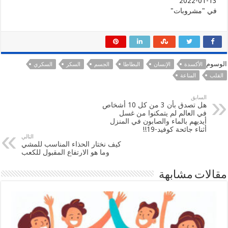
2022-01-13
في "مشروبات"
الوسوم
الأكسدة
الإنسان
البطاطا
الجسم
السكر
السكري
القلب
المناعة
السابق
هل تصدق بأن 3 من كل 10 أشخاص
في العالم لم يتمكنوا من غسل
أيديهم بالماء والصابون في المنزل
أثناء جائحة كوفيد-19!!
التالي
كيف نختار الحذاء المناسب للمشي
وما هو الارتفاع المقبول للكعب
مقالات مشابهة