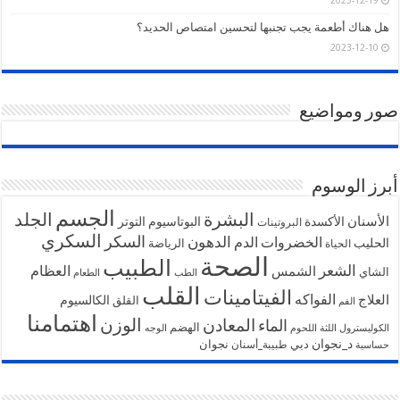
2023-12-19
هل هناك أطعمة يجب تجنبها لتحسين امتصاص الحديد؟
2023-12-10
صور ومواضيع
أبرز الوسوم
الجسم
البشرة
الجلد
الأسنان
الأكسدة
البوتاسيوم
التوتر
البروتينات
السكري
السكر
الخضروات
الدهون
الدم
الحليب
الرياضة
الحياة
الصحة
الطبيب
الشعر
الشمس
العظام
الشاي
الطب
الطعام
القلب
الفيتامينات
الفواكه
العلاج
الكالسيوم
القلق
الفم
اهتمامنا
الوزن
المعادن
الماء
الهضم
الكوليسترول
اللثة
اللحوم
الوجه
د_نجوان
دبي
نجوان
طبيبة_أسنان
حساسية