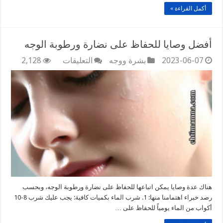
أكمل القراءة »
أفضل وصايا للحفاظ على نضارة ورطوبة الوجه
على
2023-06-07
بشرة ووجه
التعليقات
2,128
أفضل
وصايا
للحفاظ
على
نضارة
ورطوبة
الوجه
مغلقة
هناك عدة وصايا يمكن اتباعها للحفاظ على نضارة ورطوبة الوجه، وبحسب
رصد خبراء اهتمامنا منها: 1. شرب الماء بكميات كافية: يجب عليك شرب 8-10
أكواب من الماء يومياً للحفاظ على …