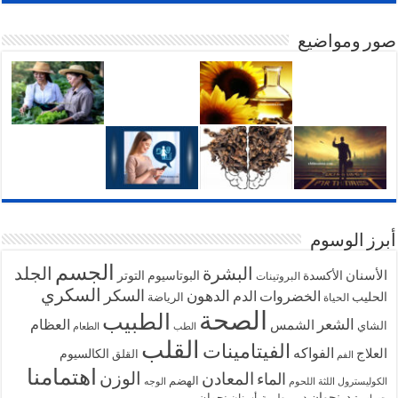
صور ومواضيع
أبرز الوسوم
الجسم
البشرة
الجلد
الأسنان
الأكسدة
البوتاسيوم
التوتر
البروتينات
السكري
السكر
الخضروات
الدهون
الدم
الحليب
الرياضة
الحياة
الصحة
الطبيب
الشعر
الشمس
العظام
الشاي
الطب
الطعام
القلب
الفيتامينات
الفواكه
العلاج
الكالسيوم
القلق
الفم
اهتمامنا
الوزن
المعادن
الماء
الهضم
الكوليسترول
اللثة
اللحوم
الوجه
د_نجوان
دبي
نجوان
طبيبة_أسنان