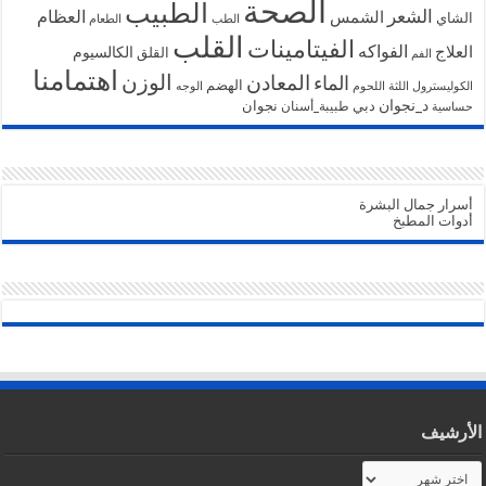
الصحة
الطبيب
الشعر
الشمس
العظام
الشاي
الطب
الطعام
القلب
الفيتامينات
الفواكه
العلاج
الكالسيوم
القلق
الفم
اهتمامنا
الوزن
المعادن
الماء
الهضم
الكوليسترول
اللثة
اللحوم
الوجه
د_نجوان
دبي
نجوان
طبيبة_أسنان
حساسية
أسرار جمال البشرة
أدوات المطبخ
الأرشيف
الأرشيف