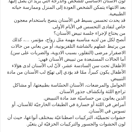
لون الأسنان الاساسي للشخص والدرجة التي يريد أن يصل إليها.
بعد الانتهاء يتمكن الشخص العودة إلى المنزل وممارسة حياته
الطبيعية.
قد يحدث تحسس بسيط في الأسنان ينصح باستخدام معجون
خاص لتفادى التحسس في الأيام الأولى.
من يحتاج لإجراء جلسة تبيض الأسنان؟
أنصح لكل من لديه مناسبة مهمة مثل زواج، مؤتمر، …، كذلك
من يرتبط عملهم بالشاشة التلفزيونية، أو من يعاني من حالات
الاصفرار مرضى (التفلور، بسبب الادوية، والضربات على سن).
أما الحالات المستبعدة من تبييض الأسنان فهي:
الأطفال تحت سن السادسة عشر، لأنّ لب الأسنان لدى هؤلاء
الأطفال يكون كبيراً، ممّا قد يؤدي إلى تهيّج لب الأسنان من مادة
التبييض.
الحوامل والمرضعات، الأسنان الحسّاسة بطبيعتها، أو مشاكل
تراجع اللثة وانكشاف جذور الأسنان.
الذين يعانون من حساسيّة ضد مادة التبييض.
أمراض في اللثة أو خسارة في الطبقات الخارجيّة للأسنان، أو
تسوس في الأسنان.
حشوات تجميليّة، التركيبات اصطناعيّة بمختلف أنواعها، حيث أن
لون الحشوات والجسور والتركيبات الخزفيّة لن يتغيّر.