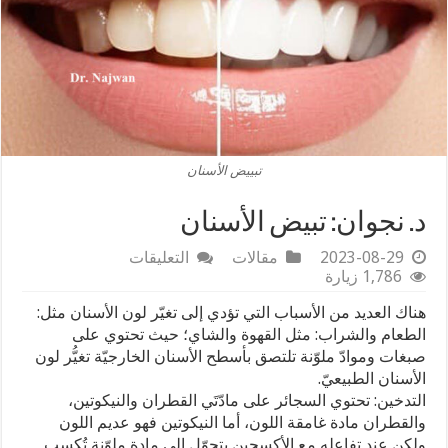
تبييض الأسنان
د. نجوان: تبيض الأسنان
على
2023-08-29
مقالات
التعليقات
د.
1,786 زيارة
نجوان:
هناك العديد من الأسباب التي تؤدي إلى تغيّر لون الأسنان مثل:
تبيض
الأسنان
الطعام والشراب: مثل القهوة والشاي؛ حيث تحتوي على
مغلقة
صبغات وموادّ ملوّنة تلتصق بأسطح الأسنان الخارجيّة تغيُّر لون
الأسنان الطبيعيّ.
التدخين: تحتوي السجائر على مادّتَي القطران والنيكوتين،
والقطران مادة غامقة اللون، أما النيكوتين فهو عديم اللون
ولكن عند تفاعله مع الأكسجين يتحوّل إلى مادة ملوّنة تُكسب