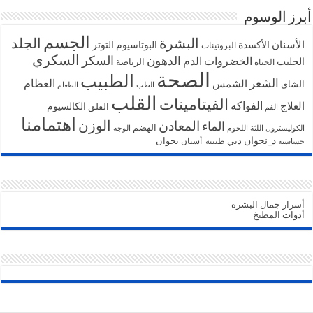
أبرز الوسوم
الجسم
البشرة
الجلد
الأسنان
الأكسدة
البوتاسيوم
التوتر
البروتينات
السكري
السكر
الخضروات
الدهون
الدم
الحليب
الرياضة
الحياة
الصحة
الطبيب
الشعر
الشمس
العظام
الشاي
الطب
الطعام
القلب
الفيتامينات
الفواكه
العلاج
الكالسيوم
القلق
الفم
اهتمامنا
الوزن
المعادن
الماء
الهضم
الكوليسترول
اللثة
اللحوم
الوجه
د_نجوان
دبي
نجوان
طبيبة_أسنان
حساسية
أسرار جمال البشرة
أدوات المطبخ