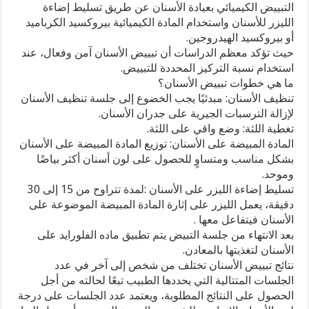
التبييض الكيميائي بعيادة الأسنان عن طريق تسليط إضاءة
الليزر للأسنان واستخدام المادة الكيميائية بيروكسيد الكرباميد
أو بيروكسيد الهيدروجين.
حيث تؤكد معظم الدراسات أن تبييض الأسنان آمن وفعال، عند
استخدام نسبة التركيز المحددة للتبييض.
ما هي خطوات تبييض الأسنان؟
تنظيف الأسنان: مبدئيًا يجب الخضوع إلى جلسة تنظيف الأسنان
لإزالة الترسبات الجيرية على جدران الأسنان.
تغطية اللثة: وضع واقي على اللثة.
المادة المبيضة على الأسنان: توزيع المادة المبيضة على الأسنان
بشكل مناسب ومتساوٍ للحصول على لون أسنان أكثر بياضًا
وموحد.
تسليط إضاءة الليزر على الأسنان :لمدة تتراوح من 15 إلى 30
دقيقة، يعمل الليزر على إثارة المادة المبيضة الموضوعة على
الأسنان فيتفاعل معها .
بعد الانتهاء من جلسة التبيض يتم تطبيق ماده الفلورايد على
الأسنان لتغذيتها بالمعادن.
نتائج تبييض الأسنان تختلف من شخص إلى آخر في عدد
الجلسات المتتالية التي يحددها الطبيب تبعًا لحالته من أجل
الحصول على النتائج المطلوبة، ويعتمد عدد الجلسات على درجة