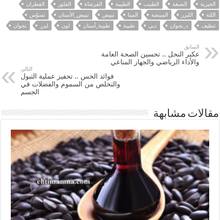
الجيرية
الصبغة
الطبيب
الطبيبة
الفرشاة
الفلور
القطران
اللثة
الليزر
المبيضة
المينا
تبييض
تبييض_الأسنان
تسوّس
تنظيف
د_نجوان
دبي
طبيبة
طبيبة_أسنان
لون
ليزر
نجوان
السابق
عكبر النحل .. تحسين الصحة العامة
والأداء الرياضي والجهاز المناعي
التالي
فوائد الخس .. تحفيز عملية التبول
والتخلص من السموم والفضلات في
الجسم
مقالات مشابهة