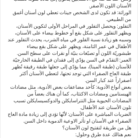
الأسنان اللون الأصفر.
الوراثة: قد تكون لدى الشخص جينات تعطي لون أسنان أغمق
من الطبيعي.
التفلور: ويحصل التفلور في المراحل الأولى لتكوين الأسنان،
ويظهر التفلور على شكل بقع أو خطوط بيضاء على الأسنان،
وسببه هو زيادة نسبة الفلور في مياه الشرب، يحدث التفلور عند
الأطفال في عمر الثامنة، ويظهر على شكل بقع بيضاء
طبشوريّة اللون أو تصبّغات بنيّة أو نقرات على سطح السن.
العمر: التقدّم في السن يؤدّي إلى فقدان في الطبقة الخارجيّة
للأسنان (طبقة المينا)، مما يؤدّي إلى جعلها طبقة رقيقة تُظهر
طبقة العاج الصفراء التي توجد تحتها، لتعطي الأسنان أكثر
اصفراراً عند كبار السن.
بعض أنواع الأدوية: كأحد مضاعفات بعض الأدوية، مثل مضادات
الهيستامين ومضادات الاكتئاب، كما أن هناك بعضاً من
المضادات الحيوية مثل التتراسايكلن والدوكسيسايكلن تسبب
تلون الأسنان عند الأطفال.
الضربات المباشرة على الأسنان: لأنّها تؤدي إلى زيادة مادة العاج
الصفراء في الأسنان او تأثر الاوعية الدموية داخل السن.
هل من طريقة لتفتيح لون الأسنان؟
نعم هنالك عدة طرق وحلول: