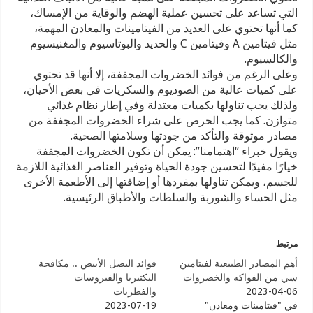
التي تساعد على تحسين عملية الهضم والوقاية من الإمساك،
كما أنها تحتوي على العديد من الفيتامينات والمعادن المهمة،
مثل فيتامين A وفيتامين C والحديد والبوتاسيوم والمغنيسيوم
والكالسيوم.
وعلى الرغم من فوائد الخضروات المجففة، إلا أنها قد تحتوي
على كميات عالية من الصوديوم والسكريات في بعض الأحيان،
ولذلك يجب تناولها بكميات معتدلة وفي إطار نظام غذائي
متوازن. كما يجب الحرص على شراء الخضروات المجففة من
مصادر موثوقة والتأكد من جودتها وسلامتها الصحية.
ويقول خبراء “اهتمامنا”: يمكن أن تكون الخضروات المجففة
خيارًا مفيدًا لتحسين جودة الحياة وتوفير العناصر الغذائية اللازمة
للجسم، ويمكن تناولها بمفردها أو إضافتها إلى الأطعمة الأخرى
مثل الحساء والشوربة والسلطات والأطباق الرئيسية.
مرتبط
أهم المصادر الطبيعية لفيتامين
فوائد البصل الأبيض .. مكافحة
سي من الفواكه والخضروات
البكتيريا والفيروسات
2023-04-06
والفطريات
في "فيتامينات ومعادن"
2023-07-19