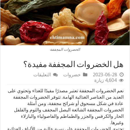
الخضروات المجففة
هل الخضروات المجففة مفيدة؟
على
2023-06-28
خضروات
التعليقات
هل
4,604 زيارة
الخضروات
نعم الخضروات المجففة تعتبر مصدرًا مفيدًا للغذاء وتحتوي على
المجففة
مفيدة؟
العديد من العناصر الغذائية الهامة. تتوفر الخضروات المجففة
مغلقة
عادة في شكل مسحوق أو شرائح مجففة، ومن أمثلة
الخضروات المجففة الشائعة البصل المجفف والثوم والفلفل
الحار والكرفس والجزر والطماطم والفاصولياء والبازلاء
وغيرها.
تحتوي الخضروات المجففة على نسبة عالية من الألياف الغذائية