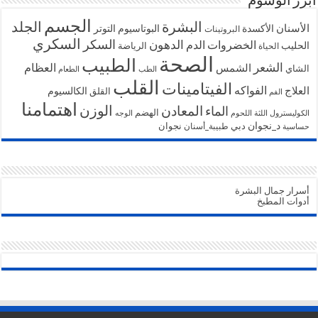
أبرز الوسوم
الجسم
البشرة
الجلد
الأسنان
الأكسدة
البوتاسيوم
التوتر
البروتينات
السكري
السكر
الخضروات
الدهون
الدم
الحليب
الرياضة
الحياة
الصحة
الطبيب
الشعر
الشمس
العظام
الشاي
الطب
الطعام
القلب
الفيتامينات
الفواكه
العلاج
الكالسيوم
القلق
الفم
اهتمامنا
الوزن
المعادن
الماء
الهضم
الكوليسترول
اللثة
اللحوم
الوجه
د_نجوان
دبي
نجوان
طبيبة_أسنان
حساسية
أسرار جمال البشرة
أدوات المطبخ