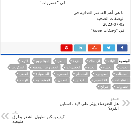
في "خضروات"
ما هي أهم العناصر الغذائية في
الوصفات الصحية
2023-07-02
في "وصفات صحية"
الوسوم
الألياف
الإمساك
البازلاء
البصل
البوتاسيوم
الثوم
الحديد
الحساء
الحياة
الخضروات
الخضروات_المجففة
السكريات
السلطات
الصوديوم
الطماطم
الفاصوليا
الفاصولياء
الفلفل
الفيتامينات
الكالسيوم
الكرفس
المعادن
المغنيسيوم
الهضم
خضروات
شرائح
السابق
هل الضوضاء يؤثر على لايف استايل
الفرد؟
التالي
كيف يمكن تطويل الشعر بطرق
طبيعية