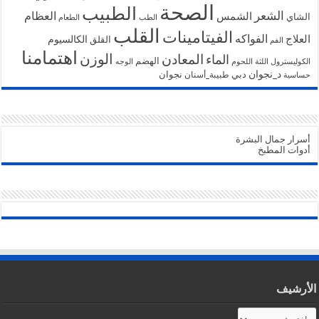
الصحة
الطبيب
الشعر
الشمس
العظام
الشاي
الطب
الطعام
القلب
الفيتامينات
الفواكه
العلاج
الكالسيوم
القلق
الفم
اهتمامنا
الوزن
المعادن
الماء
الهضم
الكوليسترول
اللثة
اللحوم
الوجه
د_نجوان
دبي
نجوان
طبيبة_أسنان
حساسية
أسرار جمال البشرة
أدوات المطبخ
الأرشيف
الأرشيف