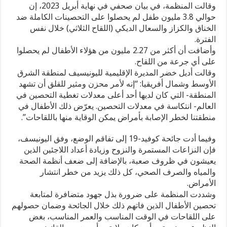
تراجع
وقالت المنظمة، في بيان صحفي في نهاية أبريل 2023، إن
تحصين
حوالي 3.8 مليون طفل لم يحصلوا على التحصينات الكاملة ضد
الأطفال
الخناق والكزاز والسعال الديكي (اللقاح الثلاثي) خلال نفس
بالشرق
الفترة.
الأوسط
وشمال
وأضافت أن أكثر من 2.27 مليون من هؤلاء الأطفال لم يحصلوا
أفريقيا
على أي جرعة من اللقاح.
مغلقة
وقالت أديل خضر المديرة الإقليمية لليونيسيف لمنطقة الشرق
الأوسط وشمال أفريقيا: “إنه لأمر محزن ومثير للقلق أن تشهد
المنطقة- التي كان لديها أحد أعلى معدلات تغطية التحصين في
العالم- انتكاسة في معدلات التحصين. يعرّض ذلك الأطفال في
منطقتنا لخطر الإصابة بأمراض يمكن الوقاية منها باللقاحات”.
وفيما أدت جائحة كوفيد-19 إلى تفاقم الوضع، وفق اليونيسف،
فإن النزاعات المستمرة والنزوح وزيادة أعداد اللاجئين الذين
يعيشون في ظروف صعبة، بالإضافة إلى ضعف أنظمة الصحة
والمياه والصرف الصحي، كل ذلك يزيد من خطر انتشار
الأمراض.
وشددت المنظمة على ضرورة بذل جهود متضافرة لمتابعة
تحصين الأطفال الذين فاتهم ذلك خلال الجائحة وضمان حصولهم
على اللقاحات في الوقت المناسب والعمر المناسب، بغض