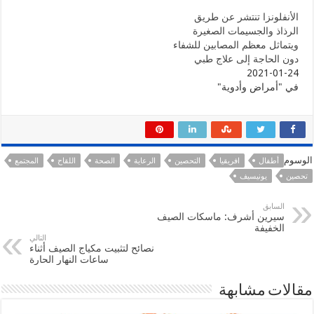
الأنفلونزا تنتشر عن طريق
الرذاذ والجسيمات الصغيرة
ويتماثل معظم المصابين للشفاء
دون الحاجة إلى علاج طبي
2021-01-24
في "أمراض وأدوية"
الوسوم
أطفال
افريقيا
التحصين
الرعاية
الصحة
اللقاح
المجتمع
تحصين
يونيسيف
السابق
سيرين أشرف: ماسكات الصيف
الخفيفة
التالي
نصائح لتثبيت مكياج الصيف أثناء
ساعات النهار الحارة
مقالات مشابهة