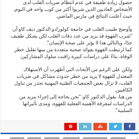
حصول زيادة طفيفة في عدم انتظام ضربات القلب لدى
ويقلل
الأشخاص العاديين الذين شربوا أكثر من كوب واحد في اليوم،
خطر
الوفاة
حيث أعلنت النتائج في مارس الماضي.
مغلقة
وأوضح طبيب القلب في جامعة كولورادو الدكتور ديف كاو أن
“شرب القهوة قد يزيد من عدد دقات القلب لكن بشكل طفيف
جدًا، وبالتالي هذا لا يؤثر على صحة الإنسان”.
كما ارتبطت القهوة بفوائد صحية متعددة من بينها تقليل خطر
الوفاة، بناءً على دراسات كبيرة راقبت سلوك المشاركين.
ولكن على الرغم من الأبحاث التي أظهرت أن الاستهلاك
المعتدل للقهوة لا يزيد من خطر حدوث مشاكل في ضربات
القلب، لا تزال بعض الجمعيات الطبية المهنية تحذر من تناول
الكافيين.
من هنا، يقول الدكتور كاو: “نحن بحاجة إلى إجراء مزيد من
الدراسات لمعرفة الأهمية الفعلية للقهوة، ومدى تأثيراتها
السلبية”.