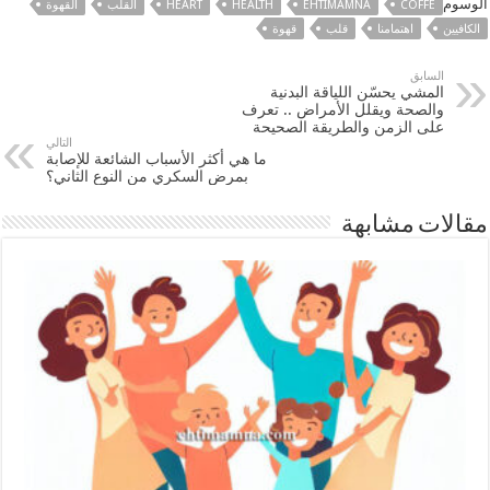
الوسوم
COFFE
EHTIMAMNA
HEALTH
HEART
القلب
القهوة
الكافيين
اهتمامنا
قلب
قهوة
السابق
المشي يحسّن اللياقة البدنية
والصحة ويقلل الأمراض .. تعرف
على الزمن والطريقة الصحيحة
التالي
ما هي أكثر الأسباب الشائعة للإصابة
بمرض السكري من النوع الثاني؟
مقالات مشابهة