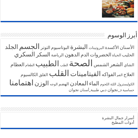
أبرز الوسوم
الجسم
البشرة
الجلد
الأسنان
الأكسدة
البوتاسيوم
التوتر
البروتينات
السكري
السكر
الخضروات
الدهون
الدم
الحليب
الرياضة
الحياة
الصحة
الطبيب
الشعر
الشمس
العظام
الشاي
الطب
الطعام
القلب
الفيتامينات
الفواكه
العلاج
الكالسيوم
القلق
الفم
اهتمامنا
الوزن
المعادن
الماء
الهضم
الكوليسترول
اللثة
اللحوم
الوجه
د_نجوان
دبي
نجوان
طبيبة_أسنان
حساسية
أسرار جمال البشرة
أدوات المطبخ