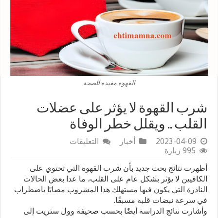
القهوة مفيدة للصحة
شرب القهوة لا يؤثر على عضلات
القلب .. ويقلل خطر الوفاة
على
2023-04-09
أخبار
التعليقات
شرب
995 زيارة
القهوة
أظهرت نتائج بحث جديد بأن شرب القهوة التي تحتوي على
لا
يؤثر
الكافيين لا يؤثر بشكل عام على القلب، ما عدا بعض الحالات
على
النادرة التي يكون فيها مستهلك هذا المشروب مصابًا باضطراب
عضلات
في سرعة نبضات قلبه مسبقًا.
القلب
وأشارت نتائج الدراسة أيضًا بحسب صحيفة وول ستريت إلى
..