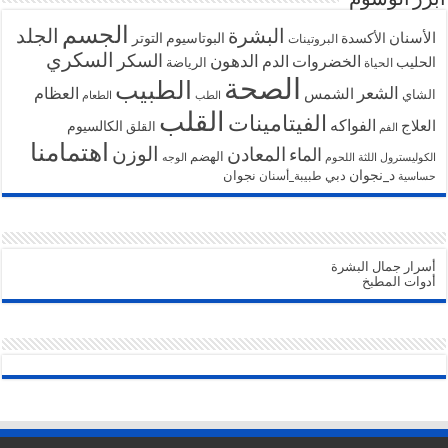
الجسم
البشرة
الجلد
الأسنان
الأكسدة
البوتاسيوم
التوتر
البروتينات
السكري
السكر
الخضروات
الدهون
الدم
الحليب
الرياضة
الحياة
الصحة
الطبيب
الشعر
الشمس
العظام
الشاي
الطب
الطعام
القلب
الفيتامينات
الفواكه
العلاج
الكالسيوم
القلق
الفم
اهتمامنا
الوزن
المعادن
الماء
الهضم
الكوليسترول
اللثة
اللحوم
الوجه
د_نجوان
دبي
نجوان
طبيبة_أسنان
حساسية
أسرار جمال البشرة
أدوات المطبخ