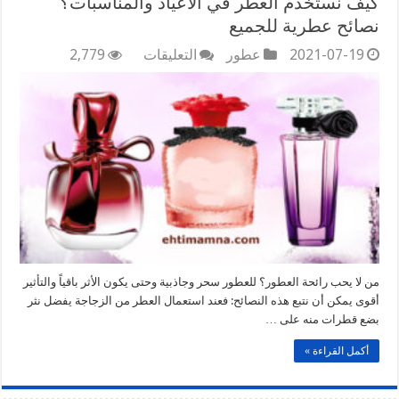
كيف نستخدم العطر في الأعياد والمناسبات؟
نصائح عطرية للجميع
على
2021-07-19
عطور
التعليقات
2,779
كيف
نستخدم
العطر
في
الأعياد
والمناسبات؟
نصائح
عطرية
للجميع
مغلقة
من لا يحب رائحة العطور؟ للعطور سحر وجاذبية وحتى يكون الأثر باقياً والتأثير
أقوى يمكن أن نتبع هذه النصائح: فعند استعمال العطر من الزجاجة يفضل نثر
بضع قطرات منه على …
أكمل القراءة »