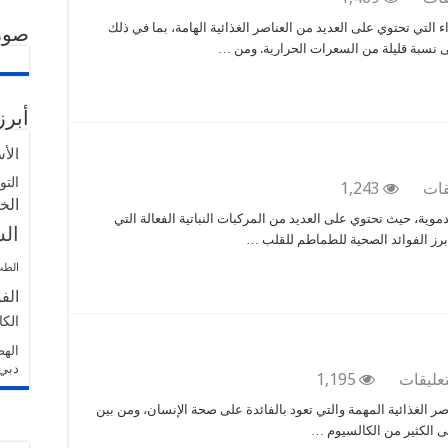
فوائد
لتي تحتوي على العديد من العناصر الغذائية الهامة، بما في ذلك
صور
الخس
على نسبة قليلة من السعرات الحرارية. ومن …
..
تحفيز
عملية
التبول
أبرز
والتخلص
من
الأ
السموم
التو
والفضلات
على
قات
1,243
الخ
في
هل
موية، حيث تحتوي على العديد من المركبات النباتية الفعالة التي
الجسم
الطماطم
ال
ز الفوائد الصحية للطماطم للقلب …
مغلقة
مفيدة
للقلب؟
الط
مغلقة
الف
الكا
اله
دبي
على
تعليقات
1,195
فوائد
صر الغذائية المهمة والتي تعود بالفائدة على صحة الإنسان، ومن بين
حليب
ى الكثير من الكالسيوم …
الأبقار