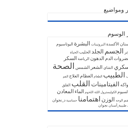
 ومواضيع
 الوسوم
البشرة
سنان
الأكسدة
البوتاسيوم
البروتينات
الجسم
الجلد
تر
الحليب
الحياة
السكر
ضروات
الدهون
الدم
الرياضة
الصحة
سكري
الشعر
الشمس
الشاي
الطبيب
العظام
العلاج
ب
الطعام
الفم
القلب
الفيتامينات
واكه
القلق
المعادن
الماء
لسيوم
الكوليسترول
اللثة
اللحوم
اهتمامنا
الوزن
د_نجوان
ضم
الوجه
حساسية
نجوان
طبيبة_أسنان