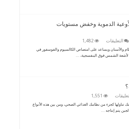
مغلقة
الأوعية الدموية وخفض مستويات
على
التعليقات
1,482
فيتامين
لعظام والأسنان ويساعد على امتصاص الكالسيوم والفوسفور في
د
رض لأشعة الشمس فوق البنفسجية، …
..
مهم
لصحة
القلب
والأوعية
الدموية
؟
وخفض
مستويات
على
تعليقات
1,551
الكوليسترول
ما
نك تناولها كجزء من نظامك الغذائي الصحي، ومن بين هذه الأنواع
مغلقة
هي
لجبن يتم إنتاجه …
أفضل
أنواع
الجبن
الصحية؟