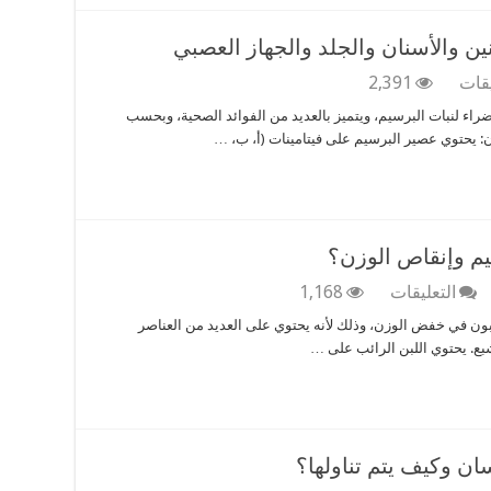
مغلقة
ين والأسنان والجلد والجهاز العصبي
على
يقات
2,391
فوائد
ء لنبات البرسيم، ويتميز بالعديد من الفوائد الصحية، وبحسب
عصير
دن: يحتوي عصير البرسيم على فيتامينات (أ، ب، …
البرسيم
..
صحة
العينين
والأسنان
والجلد
يم وإنقاص الوزن؟
والجهاز
العصبي
على
التعليقات
1,168
مغلقة
هل
رغبون في خفض الوزن، وذلك لأنه يحتوي على العديد من العناصر
اللبن
بع. يحتوي اللبن الرائب على …
الرائب
يساعد
في
الرجيم
وإنقاص
الوزن؟
ان وكيف يتم تناولها؟
مغلقة