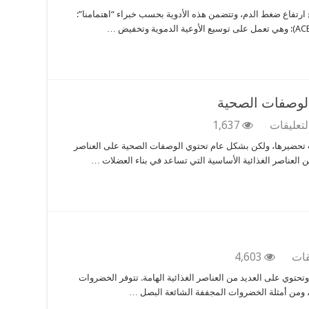
هذه
ج ارتفاع ضغط الدم، وتتضمن هذه الأدوية بحسب خبراء “اهتمامنا”:
هي
الأدوية
التي
يمكن
استخدامها
لعلاج
ارتفاع
الوصفات الصحية
ضغط
الدم
على
لتعليقات
1,637
مغلقة
ما
 تحضيرها، ولكن بشكل عام تحتوي الوصفات الصحية على العناصر
هي
ن من العناصر الغذائية الأساسية التي تساعد في بناء العضلات …
أهم
العناصر
الغذائية
في
الوصفات
الصحية
مغلقة
على
قات
4,603
هل
وتحتوي على العديد من العناصر الغذائية الهامة. تتوفر الخضروات
الخضروات
ومن أمثلة الخضروات المجففة الشائعة البصل …
المجففة
مفيدة؟