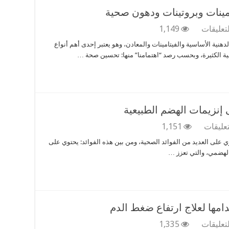
والفطريات
امينات وبروتينات ودهون صحية
مغلقة
على
لتعليقات
1,149
فوائد
نية الأساسية والفيتامينات والمعادن، وهو يعتبر إحدى أهم أنواع
سمك
ية الكثيرة، وبحسب رصد “اهتمامنا” منها: تحسين صحة …
التونة
..
معادن
وفيتامينات
وبروتينات
ودهون
 إنزيمات الهضم الطبيعية
صحية
مغلقة
على
تعليقات
1,151
أسرار
وي على العديد من الفوائد الصحية، ومن بين هذه الفوائد: يحتوي على
اللبن
 الهضمي، والتي تعزز …
الرائب
واحتوائه
على
إنزيمات
الهضم
الطبيعية
امها لعلاج ارتفاع ضغط الدم
مغلقة
على
لتعليقات
1,335