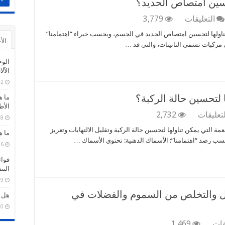
سين امتصاص الحديد؟
على
التعليقات
3,779
هل
تناولها لتحسين امتصاص الحديد في الجسم، وبحسب خبراء “اهتمامنا”
هناك
الأ
مركبات تسمى التانينات، والتي قد …
أطعمة
يجب
الوح
تجنبها
الآل
لتحسين
12
امتصاص
الحديد؟
 لتحسين حالة الركبة؟
ما ه
مغلقة
الأط
على
لتعليقات
2,732
28
ما
 التي يمكن تناولها لتحسين حالة الركبة وتقليل الالتهابات وتعزيز
هي
ما ه
ب رصد “اهتمامنا”: الأسماك الدهنية: تحتوي الأسماك …
الأطعمة
26
التي
فوائ
يمكن
الت
تناولها
لتحسين
19
حالة
بول والتخلص من السموم والفضلات في
هل ه
الركبة؟
10
مغلقة
على
قات
1,469