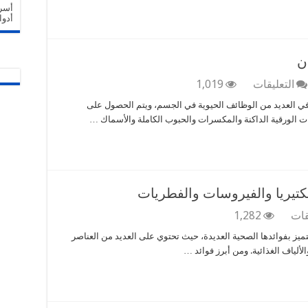
مغلقة
أسرا
أدوا
ن
على
التعليقات
1,019
هل
ي العديد من الوظائف الحيوية في الجسم، ويتم الحصول على
المغنسيوم
ات الورقية الداكنة والمكسرات والحبوب الكاملة والأسماك …
مهم
لجسم
الإنسان
مغلقة
بكتيريا والفيروسات والفطريات
على
قات
1,282
فوائد
تميز بفوائدها الصحية العديدة، حيث تحتوي على العديد من العناصر
البصل
الألياف الغذائية. ومن أبرز فوائد …
الأبيض
..
مكافحة
البكتيريا
والفيروسات