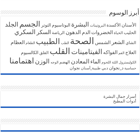
أبرز الوسوم
الجسم
البشرة
الجلد
الأسنان
الأكسدة
البوتاسيوم
التوتر
البروتينات
السكري
السكر
الخضروات
الدهون
الدم
الحليب
الرياضة
الحياة
الصحة
الطبيب
الشعر
الشمس
العظام
الشاي
الطب
الطعام
القلب
الفيتامينات
الفواكه
العلاج
الكالسيوم
القلق
الفم
اهتمامنا
الوزن
المعادن
الماء
الهضم
الكوليسترول
اللثة
اللحوم
الوجه
د_نجوان
دبي
نجوان
طبيبة_أسنان
حساسية
أسرار جمال البشرة
أدوات المطبخ