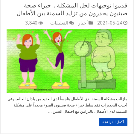
قدموا توجيهات لحل المشكلة .. خبراء صحة
صينيون يحذرون من تزايد السمنة بين الأطفال
على
2021-05-24
أخبار
التعليقات
3,840
قدموا
توجيهات
لحل
المشكلة
..
خبراء
صحة
صينيون
يحذرون
من
تزايد
السمنة
بين
مازالت مشكلة السمنة لدى الأطفال هاجساً لدى العديد من بلدان العالم، وفي
الأطفال
أحدث التحذيرات فقد سلط خبراء صحة صينيون الضوء مجدداً على مشكلة
مغلقة
السمنة لدى الأطفال، بالتزامن مع احتفال الصين …
أكمل القراءة »