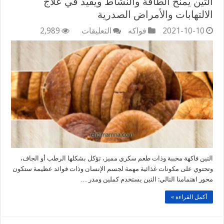
التين يمنح الطاقة والنشاط ويفيد في علاج
الالتهابات والأمراض الصدرية
على
2021-10-10
فواكه
التعليقات
2,989
التين
يمنح
الطاقة
والنشاط
ويفيد
في
علاج
الالتهابات
والأمراض
الصدرية
مغلقة
التين فاكهة محببة وذات طعم سكري مميز، تؤكل بشكلها الرطب أو الجاف،
وتحتوي على مكونات غذائية مهمة لجسم الإنسان وذات فوائد عظيمة ستكون
محور اهتمامنا التالي: التين يستخدم كملين ومدر …
أكمل القراءة »