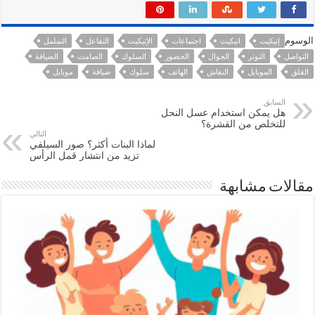
الوسوم
إتيكيت
اتيكيت
اجتماعات
الإتيكيت
التفاعل
التململ
التواصل
التوتر
الجوال
الحضور
السلوك
الصامت
الضيافة
القلق
الموبايل
النقاش
الهاتف
سلوك
ضيافة
موبايل
السابق
هل يمكن استخدام عسل النحل
للتخلص من القشرة؟
التالي
لماذا البنات أكثر؟ صور السيلفي
تزيد من انتشار قمل الرأس
مقالات مشابهة