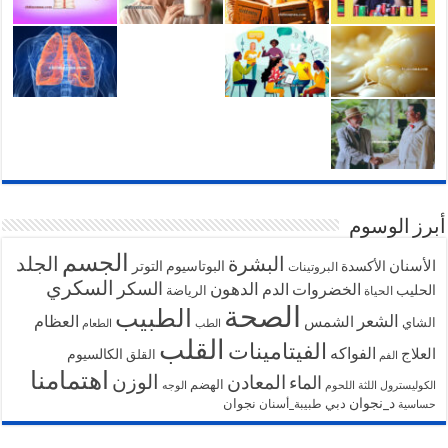
أبرز الوسوم
الجسم
البشرة
الجلد
الأسنان
الأكسدة
البوتاسيوم
التوتر
البروتينات
السكري
السكر
الخضروات
الدهون
الدم
الحليب
الرياضة
الحياة
الصحة
الطبيب
الشعر
الشمس
العظام
الشاي
الطب
الطعام
القلب
الفيتامينات
الفواكه
العلاج
الكالسيوم
القلق
الفم
اهتمامنا
الوزن
المعادن
الماء
الهضم
الكوليسترول
اللثة
اللحوم
الوجه
د_نجوان
دبي
نجوان
طبيبة_أسنان
حساسية