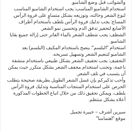
والشوائب قبل وضع الشامبو.
مغلقة
استخدام الشامبو المناسب: يجب استخدام الشامبو المناسب
لنوع الشعر وحالته، وتوزيعه بشكل متساوٍ على فروة الرأس.
المساج: يجب تدليك فروة الرأس بلطف باستخدام أطراف
الأصابع لتحفيز تدفق الدم وتحسين نمو الشعر.
الشطف: يجب شطف الشعر بالماء الفاتر حتى إزالة جميع بقايا
الشامبو.
استخدام “البلسم”: ينصح باستخدام المكيف (البلسم) بعد
الشامبو لتنعيم الشعر وتسهيل تسريحه.
التجفيف: يجب تجفيف الشعر بشكل طبيعي باستخدام منشفة
ناعمة، وتجنب استخدام مجفف الشعر بشكل متكرر حيث يمكن
أن يتسبب في تلف الشعر.
وأحب تذكيركم بإن غسل الشعر الطويل بطريقة صحيحة يتطلب
الحرص على استخدام المنتجات المناسبة وتدليك فروة الرأس
بلطف، ويمكن تحقيق ذلك من خلال اتباع الخطوات المذكورة
أعلاه بشكل منتظم.
سيرين أشرف – خبيرة تجميل
موقع “اهتمامنا”