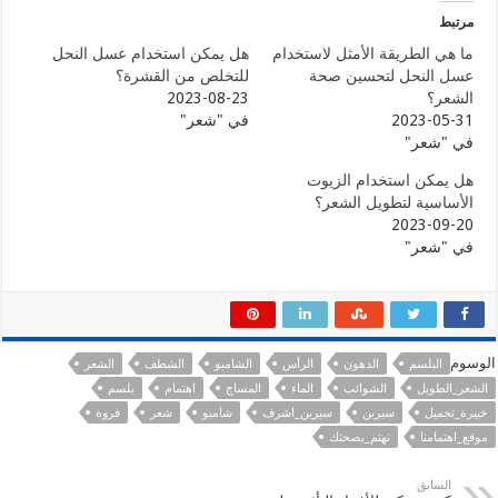
مرتبط
ما هي الطريقة الأمثل لاستخدام
هل يمكن استخدام عسل النحل
عسل النحل لتحسين صحة
للتخلص من القشرة؟
الشعر؟
2023-08-23
2023-05-31
في "شعر"
في "شعر"
هل يمكن استخدام الزيوت
الأساسية لتطويل الشعر؟
2023-09-20
في "شعر"
الوسوم
البلسم
الدهون
الرأس
الشامبو
الشطف
الشعر
الشعر_الطويل
الشوائب
الماء
المساج
اهتمام
بلسم
خبيرة_تجميل
سيرين
سيرين_اشرف
شامبو
شعر
فروة
موقع_اهتمامنا
نهتم_بصحتك
السابق