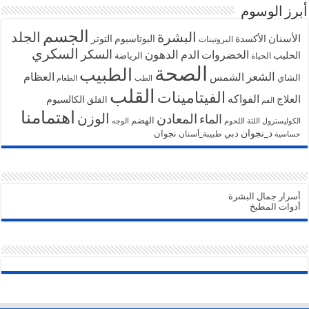
أبرز الوسوم
الجسم
البشرة
الجلد
الأسنان
الأكسدة
البوتاسيوم
التوتر
البروتينات
السكري
السكر
الخضروات
الدهون
الدم
الحليب
الرياضة
الحياة
الصحة
الطبيب
الشعر
الشمس
العظام
الشاي
الطب
الطعام
القلب
الفيتامينات
الفواكه
العلاج
الكالسيوم
القلق
الفم
اهتمامنا
الوزن
المعادن
الماء
الهضم
الكوليسترول
اللثة
اللحوم
الوجه
د_نجوان
دبي
نجوان
طبيبة_أسنان
حساسية
أسرار جمال البشرة
أدوات المطبخ