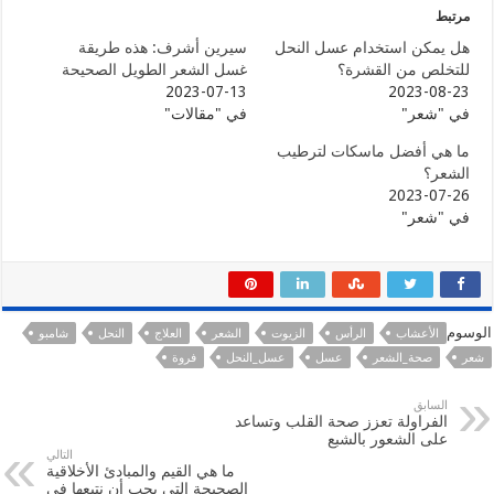
مرتبط
هل يمكن استخدام عسل النحل
سيرين أشرف: هذه طريقة
للتخلص من القشرة؟
غسل الشعر الطويل الصحيحة
2023-07-13
2023-08-23
في "شعر"
في "مقالات"
ما هي أفضل ماسكات لترطيب
الشعر؟
2023-07-26
في "شعر"
الوسوم
الأعشاب
الرأس
الزيوت
الشعر
العلاج
النحل
شامبو
شعر
صحة_الشعر
عسل
عسل_النحل
فروة
السابق
الفراولة تعزز صحة القلب وتساعد
على الشعور بالشبع
التالي
ما هي القيم والمبادئ الأخلاقية
الصحيحة التي يجب أن نتبعها في