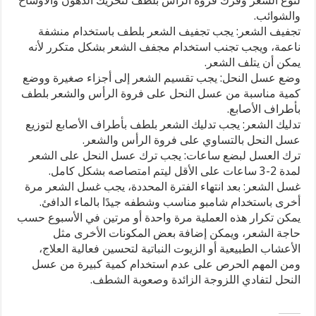
لنوع الشعر وفرك فروة الرأس بلطف لتحريك الدهون والأوساخ
لتحسين
والشوائب.
صحة
تجفيف الشعر: يجب تجفيف الشعر بلطف باستخدام منشفة
الشعر؟
مغلقة
ناعمة، ويجب تجنب استخدام مجفف الشعر بشكل متكرر لأنه
يمكن أن يتلف الشعر.
وضع عسل النحل: يجب تقسيم الشعر إلى أجزاء صغيرة ووضع
كمية مناسبة من عسل النحل على فروة الرأس والشعر بلطف
بأطراف الأصابع.
تدليك الشعر: يجب تدليك الشعر بلطف بأطراف الأصابع لتوزيع
عسل النحل بالتساوي على فروة الرأس والشعر.
ترك العسل لبضع ساعات: يجب ترك عسل النحل على الشعر
لمدة 2-3 ساعات على الأقل ليتم امتصاصه بشكل كامل.
غسل الشعر: بعد انتهاء الفترة المحددة، يجب غسل الشعر مرة
أخرى باستخدام شامبو مناسب وشطفه جيدًا بالماء الدافئ.
يمكن تكرار هذه العملية مرة واحدة أو مرتين في الأسبوع حسب
حاجة الشعر، ويمكن إضافة بعض المكونات الأخرى مثل
الأعشاب الطبيعية أو الزيوت النباتية لتحسين فعالية العلاج،
ومن المهم الحرص على عدم استخدام كمية كبيرة من عسل
النحل لتفادي اللزوجة الزائدة وصعوبة الشطف.