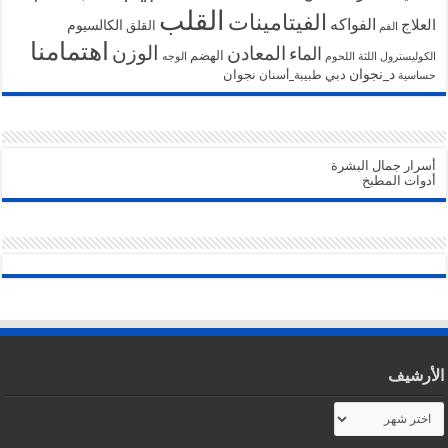
القلب
الفيتامينات
الفواكه
العلاج
الكالسيوم
القلق
الفم
اهتمامنا
الوزن
المعادن
الماء
الهضم
الكوليسترول
اللثة
اللحوم
الوجه
د_نجوان
دبي
نجوان
طبيبة_أسنان
حساسية
أسرار جمال البشرة
أدوات المطبخ
الأرشيف
الأرشيف