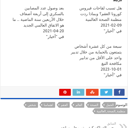
هل تسبب لقاحات فيروس
بعد وصول عدد المصابين
كورونا العقم؟ وبماذا ردت
بالسكري إلى أربعة أضعاف
منظمة الصحة العالمية
خلال الأربعين سنة الماضية .. ما
2021-02-09
هو الاتفاق العالمي الجديد
في "أخبار"
2021-04-20
في "أخبار"
سبعة من كل عشرة أشخاص
يتمتعون بالحماية من خلال تدبير
واحد على الأقل من تدابير
مكافحة التبغ
2023-10-01
في "أخبار"
الوسوم
الحمل
الصحة
العالم
العقم
اهتمامنا
شخص
منظمة_الصحة_العالمية
السابق
رجيم الفواكه كيف يتم وهل يساعد