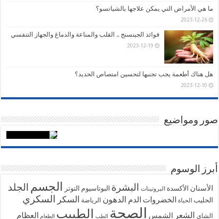
ما هي الأمراض التي يمكن علاجها بالشياتسو؟
2023-12-26
فوائد الجينسنج .. القلب والمناعة والدماغ والجهاز التنفسي
2023-12-19
هل هناك أطعمة يجب تجنبها لتحسين امتصاص الحديد؟
2023-12-10
صور ومواضيع
أبرز الوسوم
الجسم
البشرة
الجلد
الأسنان
الأكسدة
البوتاسيوم
التوتر
البروتينات
السكري
السكر
الخضروات
الدهون
الدم
الحليب
الرياضة
الحياة
الصحة
الطبيب
الشعر
الشمس
العظام
الشاي
الطب
الطعام