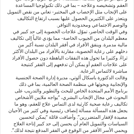
العقم وتشخيصه وعلاجه – بما في ذلك تكنولوجيا المساعدة
على الإنجاب مثل الإخصاب في المختبر- تعاني من نقص التمويل
ويتعذر على الكثيرين الحصول عليها بسبب ارتفاع التكاليف
والوصم الاجتماعي ومحدودية التوافر.
وفي الوقت الحاضر، تموّل علاجات الخصوبة إلى حد كبير في
معظم البلدان من الجيوب الخاصة- مما يؤدي غالباً إلى تكاليف
مالية مدمرة. وينفق الأفراد في أفقر البلدان نسبة أكبر من
دخلهم على رعاية الخصوبة، مقارنة بالأفراد من البلدان الأكثر
ثراءً. وكثيرا ما تحول هذه النفقات الباهظة دون حصول الأفراد
على علاجات العقم أو يمكن أن تدفعهم إلى الفقر كنتيجة
مباشرة لالتماس الرعاية.
وقالت الدكتورة باسكال ألوتي، مديرة إدارة الصحة الجنسية
والإنجابية وبحوثها في منظمة الصحة العالمية، بما في ذلك
برنامج الأمم المتحدة الخاص للبحث والتطوير والتدريب على
البحوث في مجال الإنجاب البشري، “يواجه ملايين الأشخاص
تكاليف رعاية صحية كارثية لدى التماس علاج للعقم، وهو ما
يجعل هذه المسألة مسألة إنصاف رئيسية وفي كثير من الأحيان
مصيدة لإفقار المتضررين”. وأضافت قائلة “يمكن لتحسين
السياسات والتمويل العام أن يحسن إلى حد كبير إتاحة العلاج
ويحمي الأسر الأفقر من الوقوع في الفقر المدقع نتيجة لذلك”.