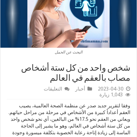
البحث عن الحمل
شخص واحد من كل ستة أشخاص
مصاب بالعقم في العالم
على
2023-04-30
أخبار
التعليقات
شخص
1,043 زيارة
واحد
وفقا لتقرير جديد صدر عن منظمة الصحة العالمية، يصيب
من
كل
العقم أعداداً كبيرة من الأشخاص في مرحلة من مراحل حياتهم.
ستة
ويعاني من العقم نحو 17.5% من البالغين، أي نحو شخص واحد
أشخاص
من كل ستة أشخاص في العالم، وهو ما يشير إلى الحاجة
مصاب
الماسة إلى زيادة إتاحة رعاية الخصوبة بتكلفة ميسورة وجودة
بالعقم