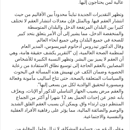
عالية لمن يحتاجون إليها.
في
العالم
وتظهر التقديرات الجديدة تبايناً محدوداً بين الأقاليم من حيث
مغلقة
انتشار العقم فيها. وبالمثل فإن معدلات انتشار العقم لا تختلف
كثيرا بين البلدان المرتفعة الدخل والبلدان المتوسطة
والمنخفضة الدخل، مما يشير إلى أن الأمر يتعلق بتحد كبير
للصحة في جميع البلدان وفي جميع أنحاء العالم.
وقال الدكتور تيدروس أدحانوم غيبريسوس، المدير العام
لمنظمة الصحة العالمية، إن “التقرير يكشف حقيقة هامة، وهي
أن العقم لا يميز بين البشر. وتظهر النسبة الكبيرة للأشخاص
المصابين بالعقم الحاجة إلى توسيع نطاق الاستفادة من رعاية
الخصوبة وضمان الكف عن تهميش هذه المسألة في البحوث
والسياسات المتعلقة بالصحة، حتى تتاح أساليب مأمونة وفعالة
وميسورة لتحقيق الوالدية لكل من يسعى إليها”.
والعقم مرض يصيب الجهاز التناسلي للذكور أو الإناث، ويعرَّف
بأنه عجز عن إحداث الحمل بعد 12 شهرا أو أكثر من الجماع
المنتظم دون ارتداء واق. ويمكن أن يسبب العقم القلق الشديد
والوصم والضائقة المالية، مما يؤثر على رفاهية الأفراد العقلية
والنفسية والاجتماعية.
وعلى الرغم من جسامة المشكلة، لا تزال حلول الوقاية من