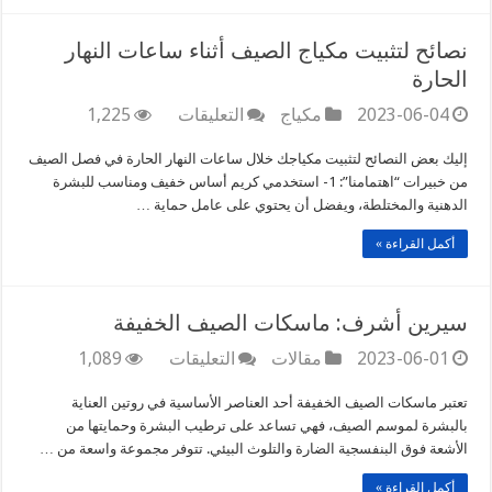
مغلقة
نصائح لتثبيت مكياج الصيف أثناء ساعات النهار
الحارة
على
2023-06-04
مكياج
التعليقات
1,225
نصائح
لتثبيت
إليك بعض النصائح لتثبيت مكياجك خلال ساعات النهار الحارة في فصل الصيف
مكياج
من خبيرات “اهتمامنا”: 1- استخدمي كريم أساس خفيف ومناسب للبشرة
الصيف
الدهنية والمختلطة، ويفضل أن يحتوي على عامل حماية …
أثناء
ساعات
أكمل القراءة »
النهار
الحارة
مغلقة
سيرين أشرف: ماسكات الصيف الخفيفة
على
2023-06-01
مقالات
التعليقات
1,089
سيرين
أشرف:
تعتبر ماسكات الصيف الخفيفة أحد العناصر الأساسية في روتين العناية
ماسكات
بالبشرة لموسم الصيف، فهي تساعد على ترطيب البشرة وحمايتها من
الصيف
الأشعة فوق البنفسجية الضارة والتلوث البيئي. تتوفر مجموعة واسعة من …
الخفيفة
مغلقة
أكمل القراءة »