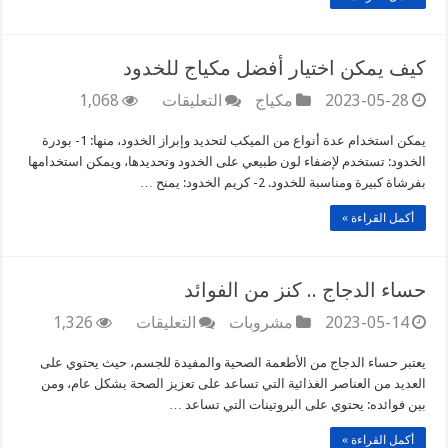
كيف يمكن اختيار أفضل مكياج للخدود
على
2023-05-28
مكياج
التعليقات
1,068
كيف
يمكن
يمكن استخدام عدة أنواع من الميكب لتحديد وإبراز الخدود، منها: 1- بودرة
اختيار
الخدود: تستخدم لإضفاء لون طبيعي على الخدود وتحديدها، ويمكن استخدامها
أفضل
بفرشاة كبيرة ومناسبة للخدود. 2- كريم الخدود: يمنح …
مكياج
للخدود
أكمل القراءة »
مغلقة
حساء الدجاج .. كنز من الفوائد
على
2023-05-14
مشروبات
التعليقات
1,326
حساء
الدجاج
يعتبر حساء الدجاج من الأطعمة الصحية والمفيدة للجسم، حيث يحتوي على
..
العديد من العناصر الغذائية التي تساعد على تعزيز الصحة بشكل عام، ومن
كنز
بين فوائده: يحتوي على البروتينات التي تساعد …
من
الفوائد
أكمل القراءة »