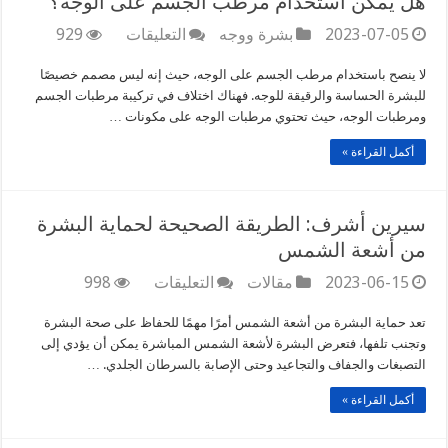
هل يمكن استخدام مرطب الجسم على الوجه؟
على
2023-07-05
بشرة ووجه
التعليقات
929
هل
يمكن
لا ينصح باستخدام مرطب الجسم على الوجه، حيث إنه ليس مصمم خصيصًا
استخدام
للبشرة الحساسة والرقيقة للوجه. فهناك اختلاف في تركيبة مرطبات الجسم
مرطب
ومرطبات الوجه، حيث تحتوي مرطبات الوجه على مكونات …
الجسم
على
أكمل القراءة »
الوجه؟
مغلقة
سيرين أشرف: الطريقة الصحيحة لحماية البشرة
من أشعة الشمس
على
2023-06-15
مقالات
التعليقات
998
سيرين
أشرف:
تعد حماية البشرة من أشعة الشمس أمرًا مهمًا للحفاظ على صحة البشرة
الطريقة
وتجنب تلفها، فتعرض البشرة لأشعة الشمس المباشرة يمكن أن يؤدي إلى
الصحيحة
التصبغات والجفاف والتجاعيد وحتى الإصابة بالسرطان الجلدي. …
لحماية
البشرة
أكمل القراءة »
من
أشعة