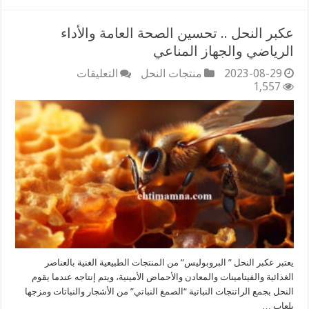
عكبر النحل .. تحسين الصحة العامة والأداء
الرياضي والجهاز المناعي
على
2023-08-29
منتجات النحل
التعليقات
عكبر
1,557
النحل
..
تحسين
الصحة
العامة
والأداء
الرياضي
والجهاز
المناعي
مغلقة
يعتبر عكبر النحل ” البروبوليس” من المنتجات الطبيعية الغنية بالعناصر
الغذائية والفيتامينات والمعادن والأحماض الأمينية، ويتم إنتاجه عندما يقوم
النحل بجمع الراتنجات النباتية “الصمغ النباتي” من الأشجار والنباتات ومزجها
بلعاب …