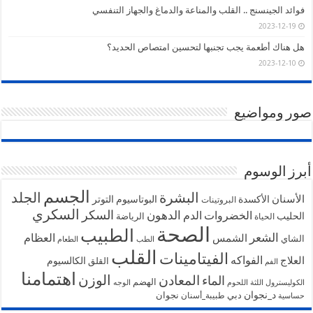
فوائد الجينسنج .. القلب والمناعة والدماغ والجهاز التنفسي
2023-12-19
هل هناك أطعمة يجب تجنبها لتحسين امتصاص الحديد؟
2023-12-10
صور ومواضيع
أبرز الوسوم
الجسم
البشرة
الجلد
الأسنان
الأكسدة
البوتاسيوم
التوتر
البروتينات
السكري
السكر
الخضروات
الدهون
الدم
الحليب
الرياضة
الحياة
الصحة
الطبيب
الشعر
الشمس
العظام
الشاي
الطب
الطعام
القلب
الفيتامينات
الفواكه
العلاج
الكالسيوم
القلق
الفم
اهتمامنا
الوزن
المعادن
الماء
الهضم
الكوليسترول
اللثة
اللحوم
الوجه
د_نجوان
دبي
نجوان
طبيبة_أسنان
حساسية