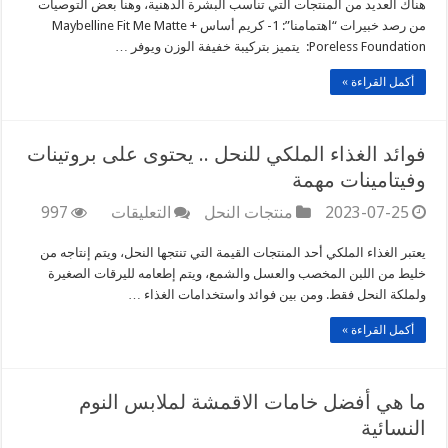
لبعض
هناك العديد من المنتجات التي تناسب البشرة الدهنية، وهنا بعض التوصيات
المنتجات
من رصد خبيرات “اهتمامنا”: 1- كريم أساس Maybelline Fit Me Matte +
المناسبة
Poreless Foundation: يتميز بتركيبة خفيفة الوزن ويوفر …
للبشرة
الدهنية
أكمل القراءة »
مغلقة
فوائد الغذاء الملكي للنحل .. يحتوى على بروتينات
وفيتامينات مهمة
على
2023-07-25
منتجات النحل
التعليقات
997
فوائد
الغذاء
يعتبر الغذاء الملكي أحد المنتجات القيمة التي تنتجها النحل، ويتم إنتاجه من
الملكي
خليط من اللبن المخصب والعسل والشمع، ويتم إطعامه لليرقات الصغيرة
للنحل
ولملكة النحل فقط. ومن بين فوائد واستخدامات الغذاء …
..
يحتوى
أكمل القراءة »
على
بروتينات
وفيتامينات
ما هي أفضل خامات الاقمشة لملابس النوم
مهمة
مغلقة
النسائية